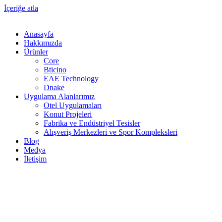
İçeriğe atla
Anasayfa
Hakkımızda
Ürünler
Core
Bticino
EAE Technology
Dnake
Uygulama Alanlarımız
Otel Uygulamaları
Konut Projeleri
Fabrika ve Endüstriyel Tesisler
Alışveriş Merkezleri ve Spor Kompleksleri
Blog
Medya
İletişim